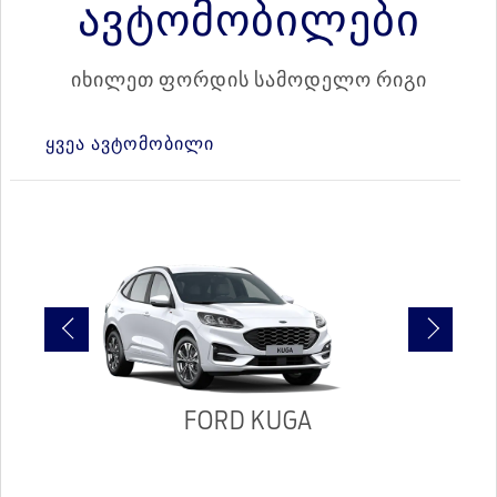
ავტომობილები
იხილეთ ფორდის სამოდელო რიგი
ᲧᲕᲔᲐ ᲐᲕᲢᲝᲛᲝᲑᲘᲚᲘ
FORD KUGA