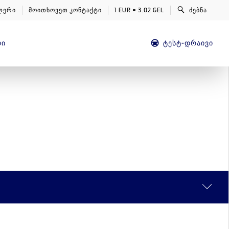
ლერი
მოითხოვეთ კონტაქტი
1 EUR = 3.02 GEL
ძებნა
Ი
ᲢᲔᲡᲢ-ᲓᲠᲐᲘᲕᲘ